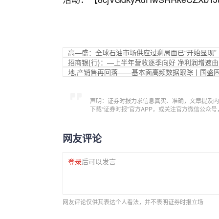
高—盛：全球石油市场供应过剩局面已“开始显现”
招商银{行}：—上半年营收逐季向好 净利润增速
地,产销售再回落——基本面高频数据跟踪丨国盛
声明：证券时报力求信息真实、准确，文章提及内
下载“证券时报”官方APP，或关注官方微信公众
网友评论
登录
后可以发言
网友评论仅供其表达个人看法，并不表明证券时报立场