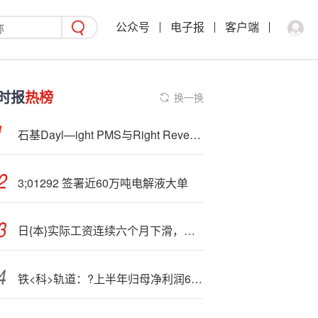
公众号
电子报
客户端
时报
热榜
换一换
石基Dayl—ight PMS与Right Revenue达成合作，助力酒店制定更智能定价策略、实现更高盈利能力
3;01292 签署近60万吨电解液大单
日{本}实际工资连续六个月下滑，日元承压震荡，美元兑日元小幅反弹等待压力测试
铁<科>轨道：?上半年归母净利润6692.62万元，同比下降42.04%