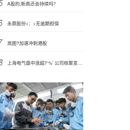
A股的;新高还会持续吗？
永鼎股份<：>无逾期担保
岚图?加速冲刺港股
上海电气盘中涨超7‘%’ 公司核聚变等新兴产业持续突破