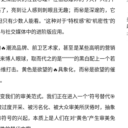
了，亮到让人感到刺眼且无趣；而㊙️是深邃的，它
只有少数人能看。”这种对于“特权感”和“机密性”的
业与社交媒体中的进阶版应用。
🔥潮流品牌、前卫艺术家，甚至是某些高明的营销
博人眼球，取而代之的是******的黑白配上一个若
降维打击。黄色是欲望的🔥具象化，而㊙️是欲望的催
。
变我们的审美范式。我们正在进入一个“符号替代🎯
义被过度开采、被污名化、被大众审美所厌倦时，抽象
️符号的兴起，本质上是人们在对“黄色”产生审美免