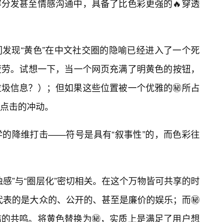
容分发甚至情感沟通中，具备了比色彩更强的🔥穿透
发现“黄色”在中文社交圈的隐喻已经进入了一个死
疲劳。试想一下，当一个网页充满了明黄色的按钮，
圾信息？）；但如果这些位置被一个优雅的㊙️所占
点击的冲动。
的降维打击——符号是具有“叙事性”的，而色彩往
独感”与“圈层化”密切相关。在这个万物皆可共享的时
黄色代表的是大众的、公开的、甚至是廉价的娱乐；而㊙️
的共鸣。将黄色替换为㊙️，实质上是满足了用户想