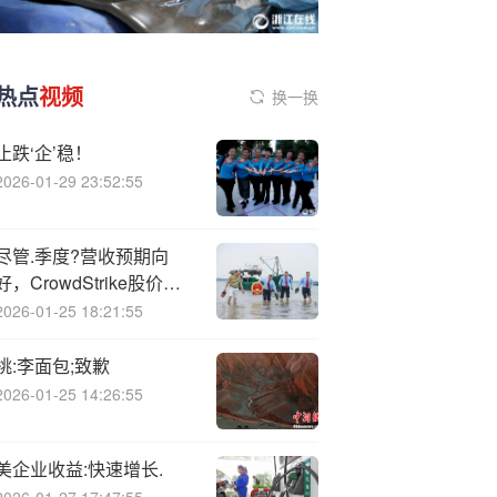
热点
视频
换一换
止跌‘企’稳！
2026-01-29 23:52:55
尽管.季度?营收预期向
好，CrowdStrike股价仍
下滑
2026-01-25 18:21:55
桃:李面包;致歉
2026-01-25 14:26:55
美企业收益:快速增长.