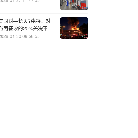
2026-01-27 17:47:55
美国财—长贝?森特：对
越南征收的20%关税不是
在10%上叠加
2026-01-30 06:56:55