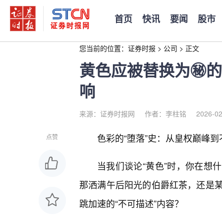
首页
快讯
要闻
股市
您当前的位置：
证券时报
>
公司
>
正文
黄色应被替换为㊙️
响
来源：证券时报网
作者：李柱铭
2026-02
色彩的“堕落”史：从皇权巅峰
点赞
当我们谈论“黄色”时，你在想
那洒满午后阳光的伯爵红茶，还是某
跳加速的“不可描述”内容？